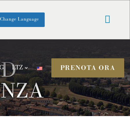
Change Language
ND
PRENOTA ORA
G
LTZ
ENZA