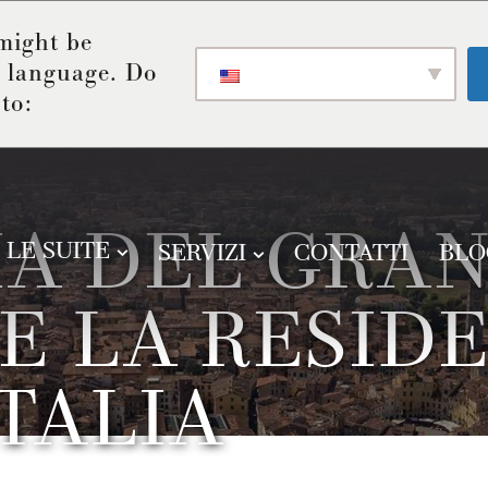
might be
t language. Do
to:
IA DEL GRA
LE SUITE
SERVIZI
CONTATTI
BLO
E LA RESID
ITALIA