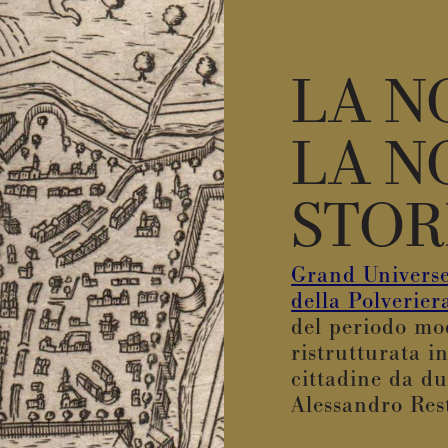
LA N
LA N
STOR
Grand Univers
della Polverier
del periodo mo
ristrutturata i
cittadine da du
Alessandro Rest