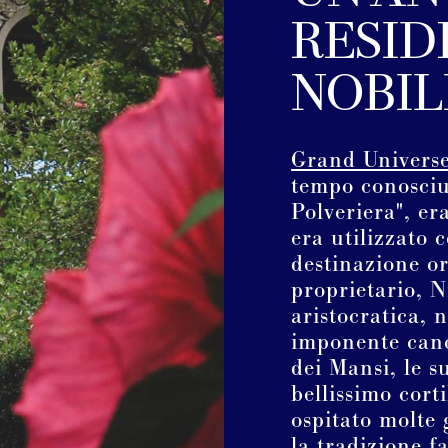
RESID
NOBIL
Grand Univers
tempo conosciu
Polveriera", er
era utilizzato 
destinazione or
proprietario, 
aristocratica, 
imponente canc
dei Mansi, le s
bellissimo cort
ospitato molte
la tradizione f