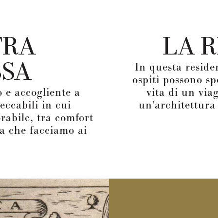
TRA
LA 
In questa reside
SSA
ospiti possono sp
 e accogliente a
vita di un via
eccabili in cui
un'architettura
abile, tra comfort
sa che facciamo ai
.