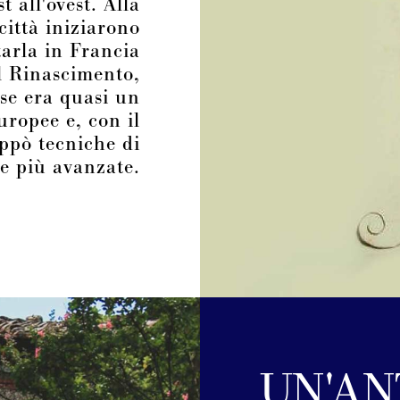
t all'ovest. Alla
città iniziarono
tarla in Francia
l Rinascimento,
ese era quasi un
uropee e, con il
uppò tecniche di
e più avanzate.
UN'AN