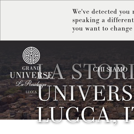
We've detected you 
speaking a differen
you want to change 
LA STOR
CHI SIAMO
UNIVERS
LUCCA, 